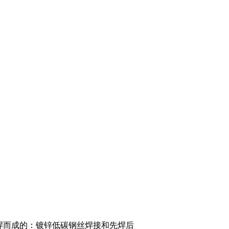
焊而成的：镀锌低碳钢丝焊接和先焊后