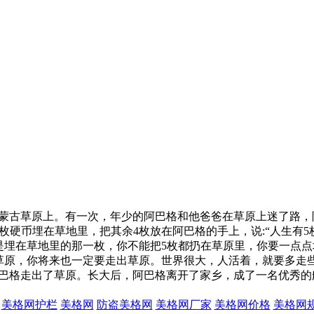
蒙古草原上。有一次，年少的阿巴格和他爸爸在草原上迷了路，
枚硬币埋在草地里，把其余4枚放在阿巴格的手上，说:“人生有
是埋在草地里的那一枚，你不能把5枚都扔在草原里，你要一点点
草原，你将来也一定要走出草原。世界很大，人活着，就要多走
巴格走出了草原。长大后，阿巴格离开了家乡，成了一名优秀的船
美格网护栏
美格网
防盗美格网
美格网厂家
美格网价格
美格网