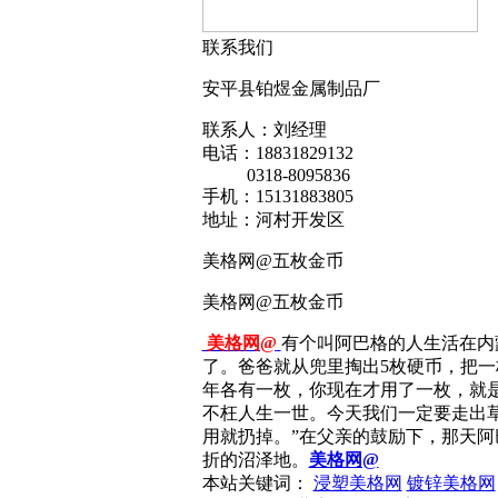
联系我们
安平县铂煜金属制品厂
联系人：刘经理
电话：18831829132
0318-8095836
手机：15131883805
地址：河村开发区
美格网@五枚金币
美格网@五枚金币
美格网@
有个叫阿巴格的人生活在内
了。爸爸就从兜里掏出5枚硬币，把一
年各有一枚，你现在才用了一枚，就
不枉人生一世。今天我们一定要走出
用就扔掉。”在父亲的鼓励下，那天阿
折的沼泽地。
美格网@
本站关键词：
浸塑美格网
镀锌美格网