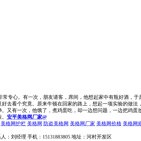
非常专心。有一次，朋友请客，席间，他想起家中有瓶好酒，于
只好去看个究竟。原来牛顿在回家的路上，想起一项实验的做法
净。又有一次，他饿了，煮鸡蛋吃，却一边想问题，一边把鸡蛋
表。
安平美格网厂家@
美格网护栏
美格网
防盗美格网
美格网厂家
美格网价格
美格网
52 联系人：刘经理 手机：15131883805 地址：河村开发区