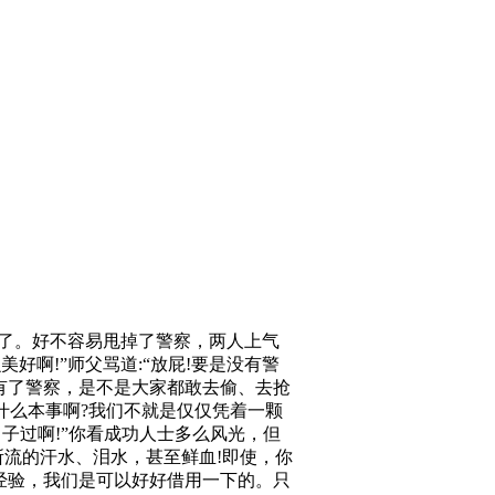
了。好不容易甩掉了警察，两人上气
啊!”师父骂道:“放屁!要是没有警
没有了警察，是不是大家都敢去偷、去抢
什么本事啊?我们不就是仅仅凭着一颗
子过啊!”你看成功人士多么风光，但
所流的汗水、泪水，甚至鲜血!即使，你
的经验，我们是可以好好借用一下的。只