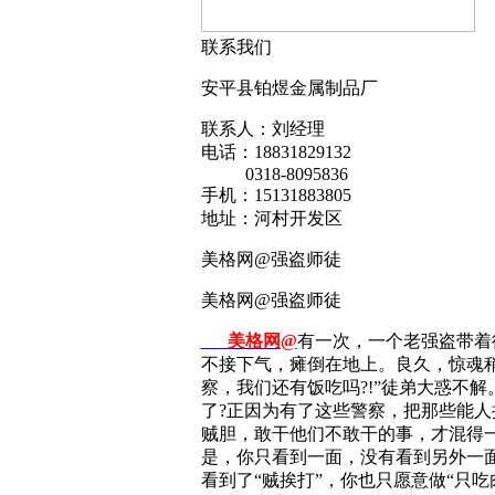
联系我们
安平县铂煜金属制品厂
联系人：刘经理
电话：18831829132
0318-8095836
手机：15131883805
地址：河村开发区
美格网@强盗师徒
美格网@强盗师徒
美格网@
有一次，一个老强盗带着
不接下气，瘫倒在地上。良久，惊魂稍
察，我们还有饭吃吗?!”徒弟大惑不解
了?正因为有了这些警察，把那些能人
贼胆，敢干他们不敢干的事，才混得一
是，你只看到一面，没有看到另外一面
看到了“贼挨打”，你也只愿意做“只