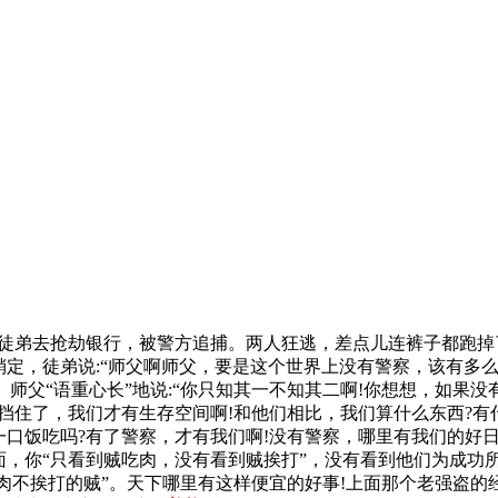
徒弟去抢劫银行，被警方追捕。两人狂逃，差点儿连裤子都跑掉
定，徒弟说:“师父啊师父，要是这个世界上没有警察，该有多么美好
。师父“语重心长”地说:“你只知其一不知其二啊!你想想，如果
挡住了，我们才有生存空间啊!和他们相比，我们算什么东西?有
口饭吃吗?有了警察，才有我们啊!没有警察，哪里有我们的好日
，你“只看到贼吃肉，没有看到贼挨打”，没有看到他们为成功
吃肉不挨打的贼”。天下哪里有这样便宜的好事!上面那个老强盗