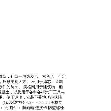
成型，孔型一般为菱形、六角形，可定
，外形美观大方。 应用于滤芯、音箱
原件的防护。 美格网用于建筑物、船
混凝土，以及用于各种各样汽车工具与
用、便于运输，安装不受地形起伏限
浸塑丝经 4.5－－5.5mm 美格网
边框： 无 附件： 防雨帽 连接卡 防盗螺栓