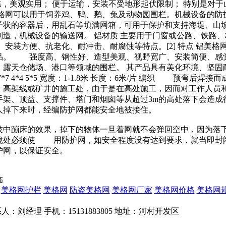
练，美观实用； 便于运输，安装不受地形起伏限制； 特别是对
美格网可以用于饲养鸡、鸭、鹅、兔及动物园围栏。机械设备的防
子状的容器后，用乱石等填满网箱，可用于保护和支持海堤、山
造，机械设备的输送网。 铝材质 主要用于门窗或公路、铁路
安装方便、抗老化、耐冲击、耐腐蚀等特点。[2] 特点 铝美格网
品。 强度高、钢性好、造型美观、视野宽广、安装简便、感
露天仓储场、港口等领域的围栏。 其产品具有美化环境、坚固耐
 4*4 5*5 宽度：1-1.8米 长度：6米/片 编织 预弯后焊接
架线或矿井的施工处，由于是在高处施工，因而对工作人员和
手架、顶益、支撑件、塔门和烟囱等从超过3m的高处落下会造成
至人掉下来时，经编防护网都能安全地被接住。
技中蹦床的效果，掉下的物体一旦着网就不会弹回空中，因为落
境处必须使 用防护网，如安全程度没有达到要求．就当即封
护网，以保证安全。
临
美格网护栏
美格网
防盗美格网
美格网厂家
美格网价格
美格网
52 联系人：刘经理 手机：15131883805 地址：河村开发区