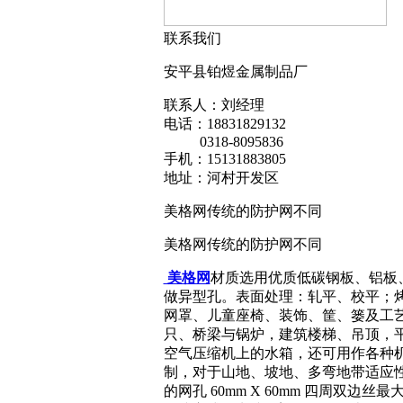
联系我们
安平县铂煜金属制品厂
联系人：刘经理
电话：18831829132
0318-8095836
手机：15131883805
地址：河村开发区
美格网传统的防护网不同
美格网传统的防护网不同
美格网
材质选用优质低碳钢板、铝板
做异型孔。表面处理：轧平、校平；烤
网罩、儿童座椅、装饰、筐、篓及工艺
只、桥梁与锅炉，建筑楼梯、吊顶，
空气压缩机上的水箱，还可用作各种
制，对于山地、坡地、多弯地带适应性特强
的网孔 60mm X 60mm 四周双边丝最