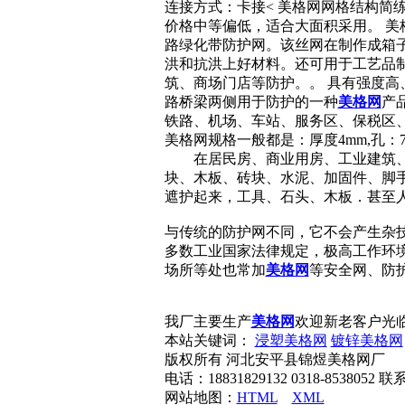
连接方式：卡接< 美格网网格结构简
价格中等偏低，适合大面积采用。 
路绿化带防护网。该丝网在制作成箱
洪和抗洪上好材料。还可用于工艺品制
筑、商场门店等防护。。 具有强度高、
路桥梁两侧用于防护的一种
美格网
产
铁路、机场、车站、服务区、保税区、
美格网规格一般都是：厚度4mm,孔：7*7
在居民房、商业用房、工业建筑、高
块、木板、砖块、水泥、加固件、脚
遮护起来，工具、石头、木板．甚
与传统的防护网不同，它不会产生杂
多数工业国家法律规定，极高工作环
场所等处也常加
美格网
等安全网、防
我厂主要生产
美格网
欢迎新老客户光
本站关键词：
浸塑美格网
镀锌美格网
版权所有 河北安平县锦煜美格网厂
电话：18831829132 0318-85380
网站地图：
HTML
XML