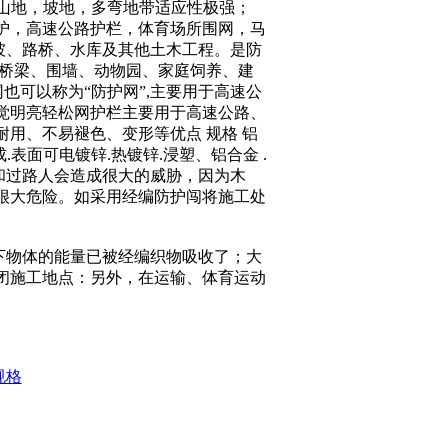
于山地，坡地，多弯地带适应性极强；
护，高速公路护栏，体育场所围网，马
坡、路桥、水库及其他土木工程。是防
、桥梁、围墙、动物园、家庭饲养、建
也可以称为“防护网”,主要用于高速公
觉明亮轻松网护栏主要用于高速公路、
用、不易褪色、变形等优点 规格 铝
而成.表面可电镀锌.热镀锌.浸塑、铝合金 .
过路人会造成很大的威胁，因为木
很大危险。如采用经编防护闯将施工处
下物体的能量已被经编织物吸收了；大
闭施工地点：另外，在运输、体育运动
规格